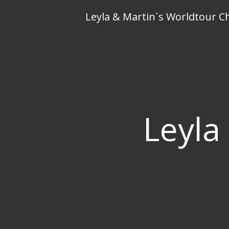
Skip
Leyla & Martin´s Worldtour C
to
content
Leyla