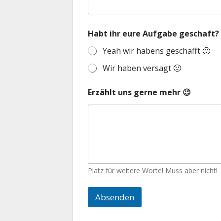
Habt ihr eure Aufgabe geschaft?
Yeah wir habens geschafft 🙂
Wir haben versagt 🙁
A
Erzählt uns gerne mehr 😉
u
f
g
a
b
e
d
i
e
Platz für weitere Worte! Muss aber nicht!
u
n
Absenden
s