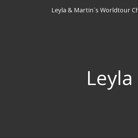
Skip
Leyla & Martin´s Worldtour C
to
content
Leyla