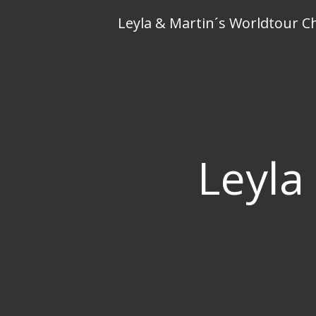
Skip
Leyla & Martin´s Worldtour C
to
content
Leyla