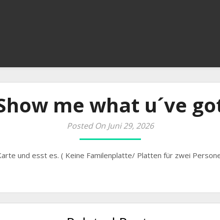
Show me what u´ve go
Posted On Juni 29, 2026
Karte und esst es. ( Keine Familenplatte/ Platten für zwei Persone