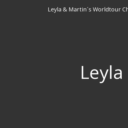
Skip
Leyla & Martin´s Worldtour C
to
content
Leyla